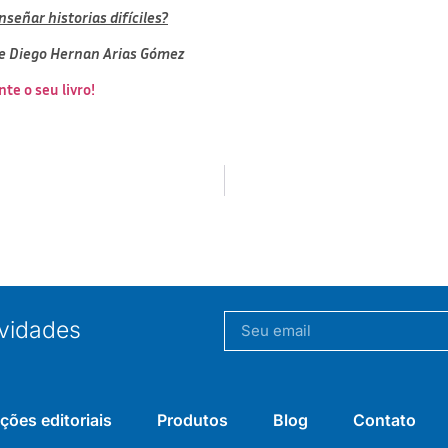
nseñar historias difíciles?
 e
Diego Hernan Arias Gómez
te o seu livro!
vidades
ções editoriais
Produtos
Blog
Contato