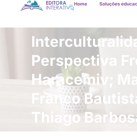
Home
Soluções educac
Interculturali
Perspectiva Fr
Haracemiv; Ma
Franco Bautist
Thiago Barbosa