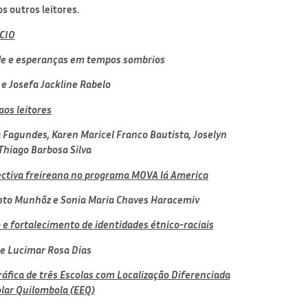
s outros leitores.
CIO
de e esperanças em tempos sombrios
 e
Josefa Jackline Rabelo
os leitores
a Fagundes,
Karen Maricel Franco Bautista,
Joselyn
Thiago Barbosa Silva
ectiva freireana no programa MOVA lá America
into Munhõz e
Sonia Maria Chaves Haracemiv
o e fortalecimento de identidades étnico-raciais
 e
Lucimar Rosa Dias
gráfica de três Escolas com Localização Diferenciada
lar Quilombola (EEQ)