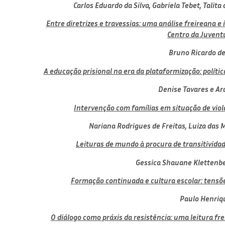
Carlos Eduardo da Silva,
Gabriela Tebet,
Talita 
Entre diretrizes e travessias: uma análise freireana 
Centro da Juvent
Bruno Ricardo de
A educação prisional na era da plataformização: polít
Denise Tavares e
Ara
Intervenção com famílias em situação de viola
Nariana Rodrigues de Freitas,
Luiza das 
Leituras de mundo à procura de transitividad
Gessica Shauane Klettenb
Formação continuada e cultura escolar: tensõ
Paulo Henriq
O diálogo como práxis da resistência: uma leitura fr