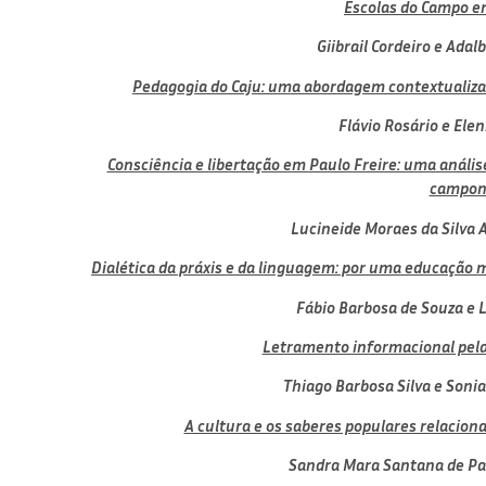
Escolas do Campo e
Giibrail Cordeiro e
Adalb
Pedagogia do Caju: uma abordagem contextualiza
Flávio Rosário e
Elen
Consciência e libertação em Paulo Freire: uma análise
campon
Lucineide Moraes da Silva 
Dialética da práxis e da linguagem: por uma educação mu
Fábio Barbosa de Souza e
L
Letramento informacional pela 
Thiago Barbosa Silva e
Sonia
A cultura e os saberes populares relacion
Sandra Mara Santana de Pa