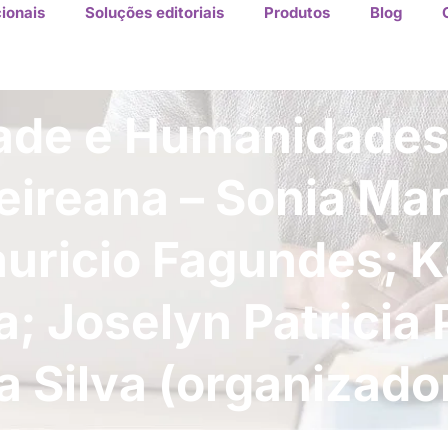
ionais
Soluções editoriais
Produtos
Blog
dade e Humanidades
eireana – Sonia Ma
uricio Fagundes; K
a; Joselyn Patricia
 Silva (organizado