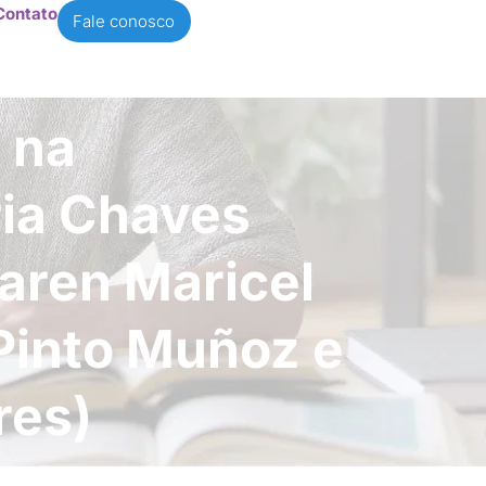
Contato
Fale conosco
 na
ria Chaves
aren Maricel
 Pinto Muñoz e
res)