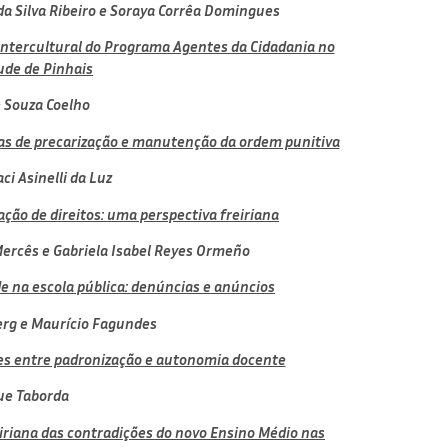
da Silva Ribeiro e
Soraya Corrêa Domingues
e intercultural do Programa Agentes da Cidadania no
ude de Pinhais
 Souza Coelho
icas de precarização e manutenção da ordem punitiva
ci Asinelli da Luz
ção de direitos: uma perspectiva freiriana
Mercês e
Gabriela Isabel Reyes Ormeño
e na escola pública: denúncias e anúncios
erg e
Maurício Fagundes
es entre padronização e autonomia docente
ue Taborda
eiriana das contradições do novo Ensino Médio nas