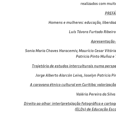
realizados com muito
PREFÁ
Homens e mulheres: educação, liberda
Luís Távora Furtado Ribeiro
Apresentação a
Sonia Maria Chaves Haracemiv,
Maurício Cesar Vitóri
Patricia Pinto Muñoz e
Trajetória de estudos interculturais numa persp
Jorge Alberto Alarcón Leiva,
Joselyn Patricia P
A caravana étnico cultural em Curitiba: valorizaçã
Valéria Pereira da Silva
Direito ao olhar: inter(preta)ação fotográfica e carto
(ELDs) de Educação Esco