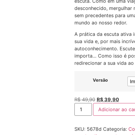
escuta. Como em uma via
desconhecido, mergulhar 
sem precedentes para uma
mundo ao nosso redor.
A prática da escuta ativa 
sua vida e, por mais incrí
autoconhecimento. Escute 
importa… Como isso é poss
redirecionar a sua vida ao
Versão
Im
R$
49,90
R$
39,90
Adicionar ao ca
SKU:
5678d
Categoria:
Co