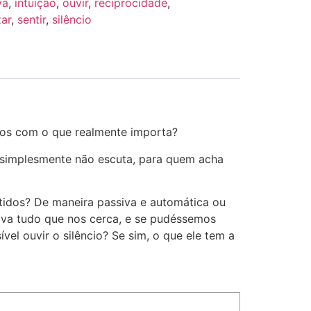
va
,
intuição
,
ouvir
,
reciprocidade
,
zar
,
sentir
,
silêncio
rmos com o que realmente importa?
m simplesmente não escuta, para quem acha
tidos? De maneira passiva e automática ou
iva tudo que nos cerca, e se pudéssemos
vel ouvir o silêncio? Se sim, o que ele tem a