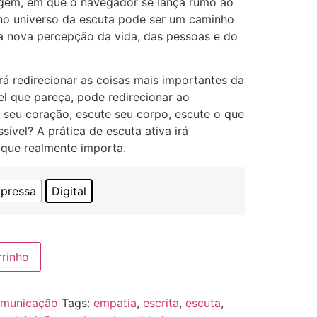
gem, em que o navegador se lança rumo ao
no universo da escuta pode ser um caminho
 nova percepção da vida, das pessoas e do
irá redirecionar as coisas mais importantes da
vel que pareça, pode redirecionar ao
seu coração, escute seu corpo, escute o que
ível? A prática de escuta ativa irá
 que realmente importa.
pressa
Digital
rrinho
municação
Tags:
empatia
,
escrita
,
escuta
,