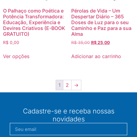
O Palhaço como Poética e
Pérolas de Vida – Um
Potência Transformadora:
Despertar Diário – 365
Educação, Experiência e
Doses de Luz para o seu
Devires Criativos (E-BOOK
Caminho e Paz para a sua
GRATUITO)
Alma
R$
0,00
R$
35,00
R$
25,00
Ver opções
Adicionar ao carrinho
1
2
→
Cadastre-se e receba nossas
novidades